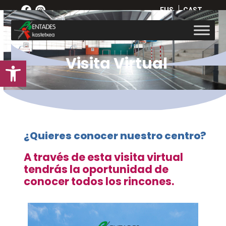
Skip
EUS
CAST
to
content
Visita Virtual
Abrir barra de herramientas
¿Quieres conocer nuestro centro?
A través de esta visita virtual
tendrás la oportunidad de
conocer todos los rincones.