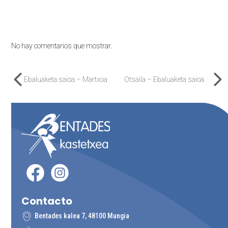
Comentarios recientes
No hay comentarios que mostrar.
Ebaluaketa saioa – Martxoa
Otsaila – Ebaluaketa saioa
previous
next
post:
post:
Contacto
Bentades kalea 7, 48100 Mungia