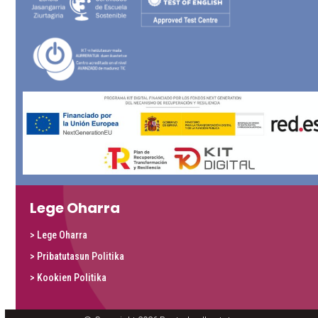
Lege Oharra
> Lege Oharra
> Pribatutasun Politika
> Kookien Politika