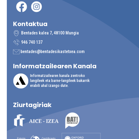
Kontaktua
Bentades kalea 7, 48100 Mungia
946 740 137
bentades@bentadesikastetxea.com
Informatzailearen
Kanala
Informatzailearen kanala zentroko
langileek eta barne-langileek bakarrik
erabili ahal izango dute.
Ziurtagiriak