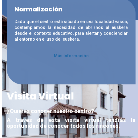
Normalización
Dado que el centro está situado en una localidad vasca,
contemplamos la necesidad de abrirnos al euskera
desde el contexto educativo, para alertar y concienciar
al entorno en el uso del euskera.
Más Información
Visita Virtual
¿Quieres conocer nuestro centro?
A través de esta visita virtual tendrás la
oportunidad de conocer todos los rincones.