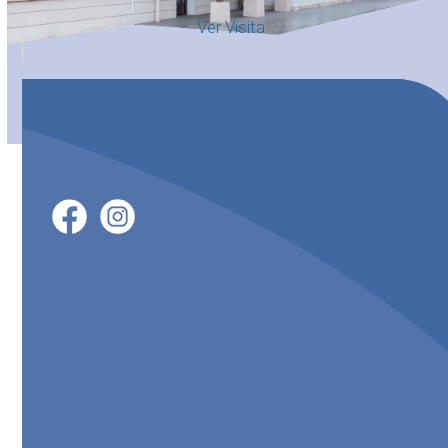
Ver Visita
El canal del informante solo podrá ser utilizado por personas que